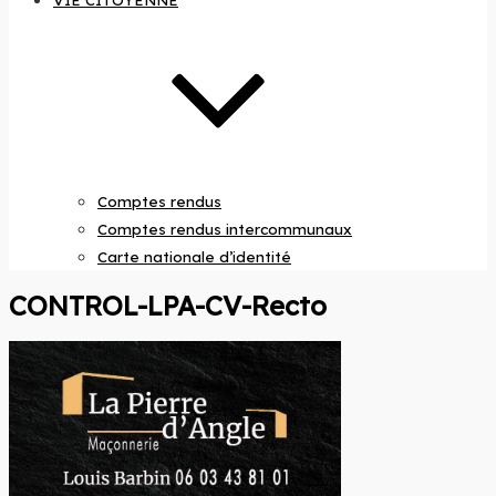
VIE CITOYENNE
Comptes rendus
Comptes rendus intercommunaux
Carte nationale d’identité
CONTROL-LPA-CV-Recto
Site
officiel de
la
commune