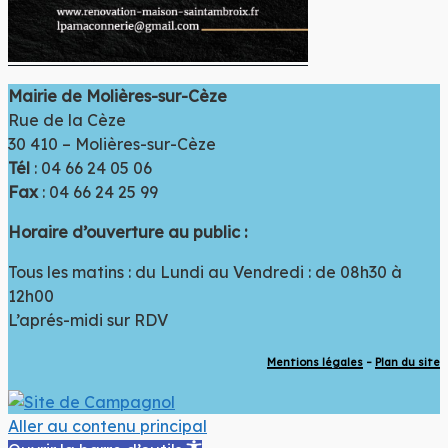
Mol
sur
Mairie de Molières-sur-Cèze
Rue de la Cèze
30 410 – Molières-sur-Cèze
Tél
: 04 66 24 05 06
Fax
: 04 66 24 25 99
Horaire d’ouverture au public :
Tous les matins : du Lundi au Vendredi : de 08h30 à
12h00
L’aprés-midi sur RDV
Mentions légales
–
Plan du site
Aller au contenu principal